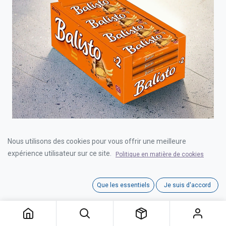
BALISTO KORN CEREAL 20x37g
Nous utilisons des cookies pour vous offrir une meilleure
expérience utilisateur sur ce site.
Politique en matière de cookies
Login for price
Que les essentiels
Je suis d'accord
BALISTO KORN CEREAL 20x37g
Catégorie:
BARRES DE CHOCOLAT
Référence interne:
C0501000