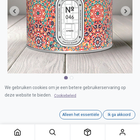
HELLO CANDLE AMBRE 500ml
We gebruiken cookies om je een betere gebruikerservaring op
deze website te bieden.
Cookiebeleid
Login for Price
Alleen het essentiële
Ik ga akkoord
HELLO CANDLE AMBRE 500ml
Category:
HELLO CANDLE