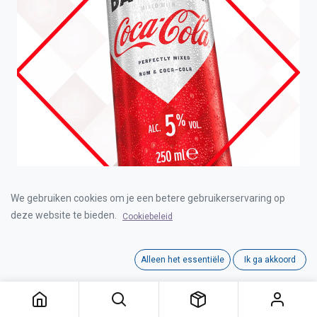
BACARDI COCA-COLA CAN 5° 12X25cl
We gebruiken cookies om je een betere gebruikerservaring op
deze website te bieden.
Cookiebeleid
Login for Price
Alleen het essentiële
Ik ga akkoord
BACARDI COCA-COLA CAN 5° 12X25cl
Category:
ALCOPOPS
Interne referentie:
D2603001