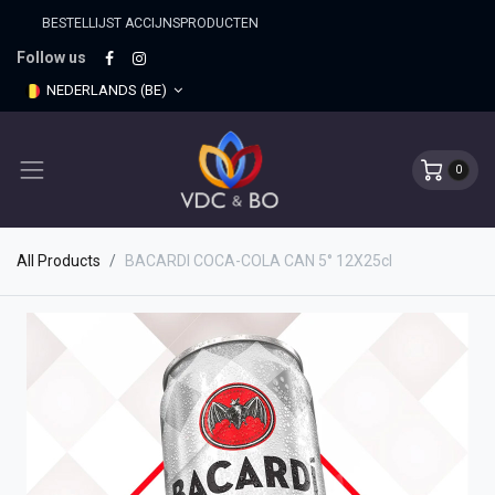
BESTELLIJST ACCIJNSPRO​DUCTEN
Follow us
NEDERLANDS (BE)
0
All Products
BACARDI COCA-COLA CAN 5° 12X25cl