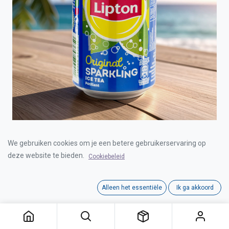
LIPTON ICE TEA ORIGINAL CAN 24X33cl
We gebruiken cookies om je een betere gebruikerservaring op
deze website te bieden.
Cookiebeleid
Login for Price
Alleen het essentiële
Ik ga akkoord
LIPTON ICE TEA ORIGINAL CAN 24X33cl
Category:
ICED TEA
Interne referentie:
D1501000