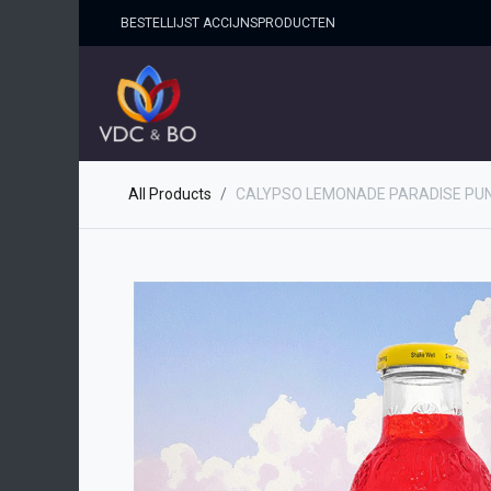
BESTELLIJST ACCIJNSPRO​DUCTEN
HOME
SHOP
OVER ONS
All Products
CALYPSO LEMONADE PARADISE PUNCH