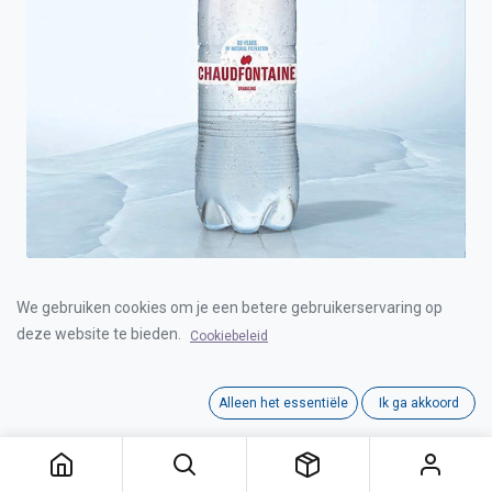
CHAUDFONTAINE RED PET 6x1,50l
We gebruiken cookies om je een betere gebruikerservaring op
deze website te bieden.
Cookiebeleid
Login for Price
Alleen het essentiële
Ik ga akkoord
CHAUDFONTAINE RED PET 6x1,50l
Category:
WATER
Interne referentie:
D0107012