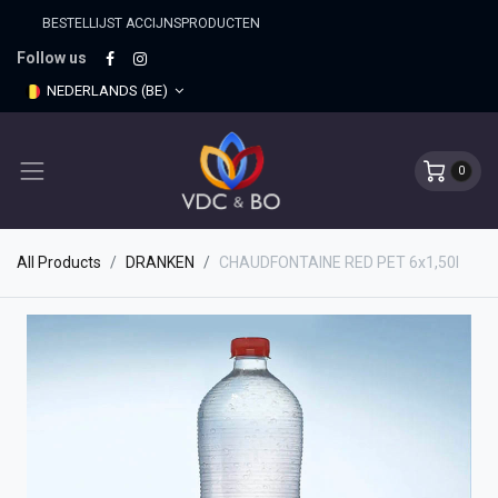
BESTELLIJST ACCIJNSPRO​DUCTEN
Follow us
NEDERLANDS (BE)
0
All Products
DRANKEN
CHAUDFONTAINE RED PET 6x1,50l