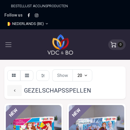
BESTELLIJST ACCIJNSPRO​DUCTEN
Follow us
NEDERLANDS (BE)
0
Show
20
GEZELSCHAPSSPELLEN
NEW
NEW