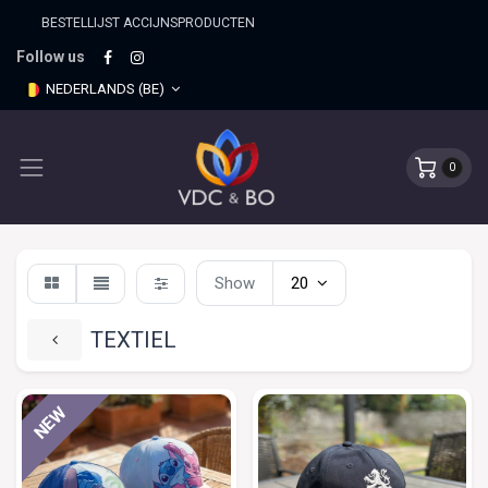
BESTELLIJST ACCIJNSPRO​DUCTEN
Follow us
NEDERLANDS (BE)
0
Show
20
TEXTIEL
NEW