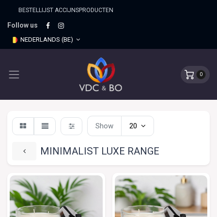
BESTELLIJST ACCIJNSPRO​DUCTEN
Follow us
NEDERLANDS (BE)
0
Show
20
MINIMALIST LUXE RANGE