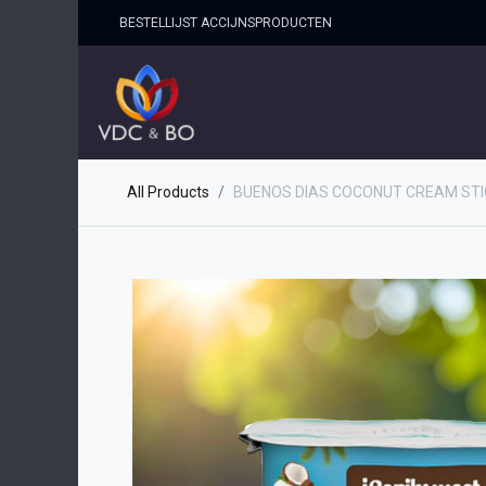
BESTELLIJST ACCIJNSPRO​DUCTEN
HOME
SHOP
OVER ONS
All Products
BUENOS DIAS COCONUT CREAM STIC