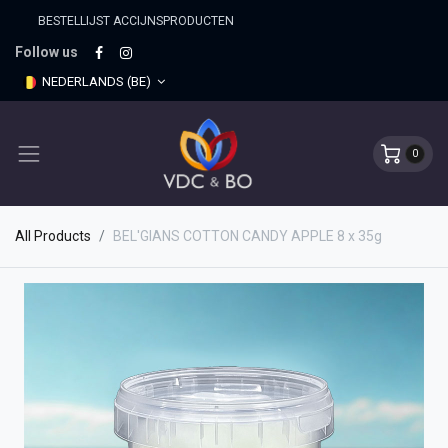
BESTELLIJST ACCIJNSPRO​DUCTEN
Follow us
NEDERLANDS (BE)
0
All Products
BEL'GIANS COTTON CANDY APPLE 8 x 35g