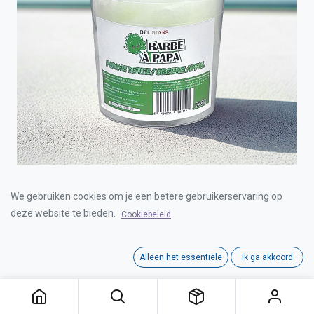
BEL'GIANS COTTON CANDY APPLE 8 x 35g
We gebruiken cookies om je een betere gebruikerservaring op
deze website te bieden.
Cookiebeleid
Login for Price
Alleen het essentiële
Ik ga akkoord
BEL'GIANS COTTON CANDY APPLE 8 x 35g
Category:
COTTON CANDY
Interne referentie:
C1301009