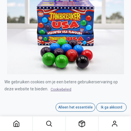
We gebruiken cookies om je een betere gebruikerservaring op
JAWBREAKER USA FLAVOURS THEATER BOX
10pcs
deze website te bieden.
Cookiebeleid
Login for Price
Alleen het essentiële
Ik ga akkoord
JAWBREAKER USA FLAVOURS THEATER BOX 10pcs
Category:
CANDY & TOY