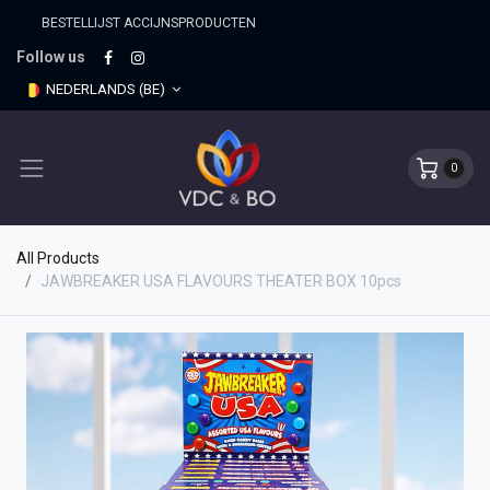
BESTELLIJST ACCIJNSPRO​DUCTEN
Follow us
NEDERLANDS (BE)
0
All Products
JAWBREAKER USA FLAVOURS THEATER BOX 10pcs