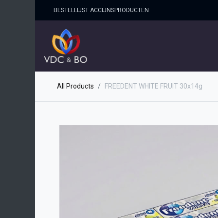
BESTELLIJST ACCIJNSPRO​DUCTEN
HOME
SHOP
OVER ONS
All Products
FREEDENT WHITE FRUIT 30x14g