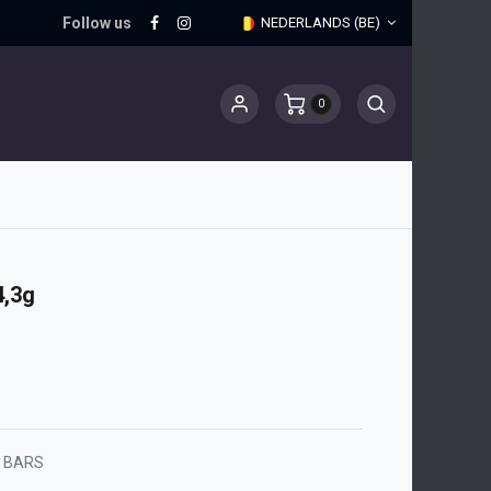
Follow us
NEDERLANDS (BE)
0
,3g
 BARS