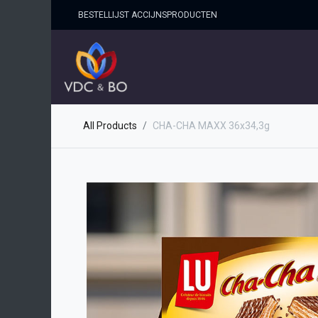
BESTELLIJST ACCIJNSPRO​DUCTEN
HOME
SHOP
OVER ONS
All Products
CHA-CHA MAXX 36x34,3g