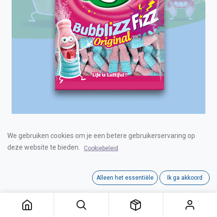
LUTTI BUBBLIZZ 12X80g
We gebruiken cookies om je een betere gebruikerservaring op
deze website te bieden.
Cookiebeleid
Login for Price
Alleen het essentiële
Ik ga akkoord
LUTTI BUBBLIZZ 12X80g
Category:
GOMMEN
Tags:
LUTTI