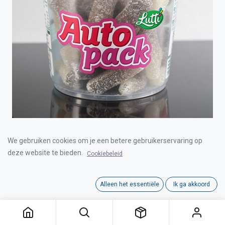
LUTTI AUTOPACK SOUR COLA 12x190g
We gebruiken cookies om je een betere gebruikerservaring op
deze website te bieden.
Cookiebeleid
Login for Price
Alleen het essentiële
Ik ga akkoord
LUTTI AUTOPACK SOUR COLA 12x190g
Category:
GOMMEN
Tags:
LUTTI