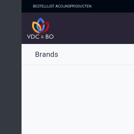
BESTELLIJST ACCIJNSPRO​DUCTEN
HOME
SHOP
OVER ONS
Brands