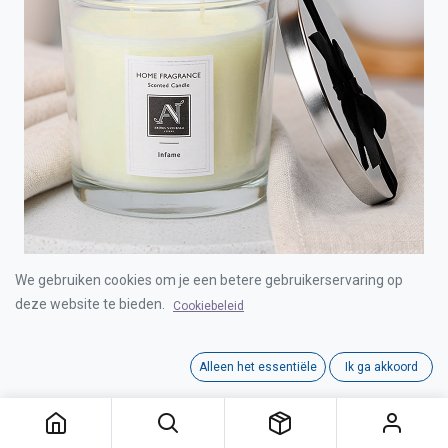
We gebruiken cookies om je een betere gebruikerservaring op
AROMA NATURALS MINIMALIST LUXE CANDLE
deze website te bieden.
Cookiebeleid
INFAME 342G MEDIUM 2-WICKS
Alleen het essentiële
Ik ga akkoord
Login for Price
AROMA NATURALS MINIMALIST LUXE CANDLE INFAME 342G MEDIUM 2-WICKS
Category:
MINIMALIST LUXE RANGE