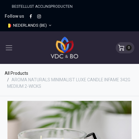
BESTELLIJST ACCIJNSPRO​DUCTEN
Follow us
NEDERLANDS (BE)
0
All Products
AROMA NATURALS MINIMALIST LUXE CANDLE INFAME 342G
MEDIUM 2-WICKS