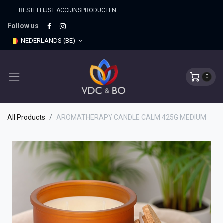
BESTELLIJST ACCIJNSPRO​DUCTEN
Follow us
NEDERLANDS (BE)
0
All Products
AROMATHERAPY CANDLE CALM 425G MEDIUM