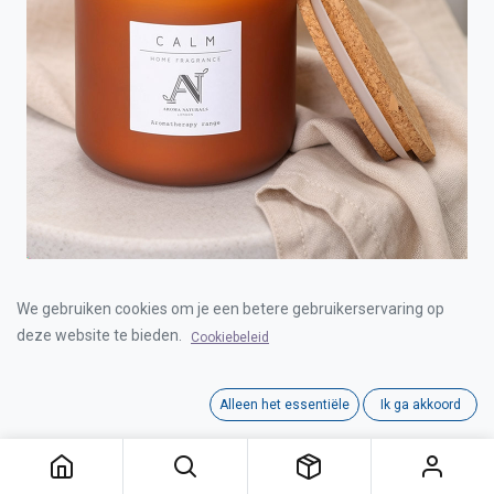
AROMATHERAPY CANDLE CALM 425G MEDIUM
We gebruiken cookies om je een betere gebruikerservaring op
deze website te bieden.
Cookiebeleid
Login for Price
Alleen het essentiële
Ik ga akkoord
AROMATHERAPY CANDLE CALM 425G MEDIUM
Category:
AROMATHERAPY RANGE
Tags:
Dalian