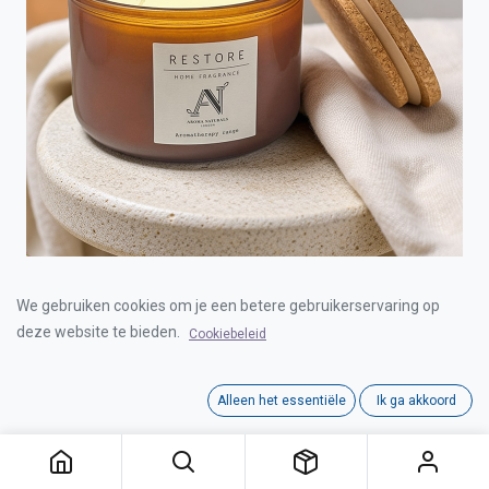
AROMATHERAPY CANDLE RESTORE 470G LARGE
We gebruiken cookies om je een betere gebruikerservaring op
deze website te bieden.
Cookiebeleid
Login for Price
Alleen het essentiële
Ik ga akkoord
AROMATHERAPY CANDLE RESTORE 470G LARGE
Category:
AROMATHERAPY RANGE
Tags:
Dalian