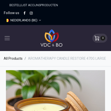
BESTELLIJST ACCIJNSPRO​DUCTEN
Follow us
NEDERLANDS (BE)
0
All Products
AROMATHERAPY CANDLE RESTORE 470G LARGE