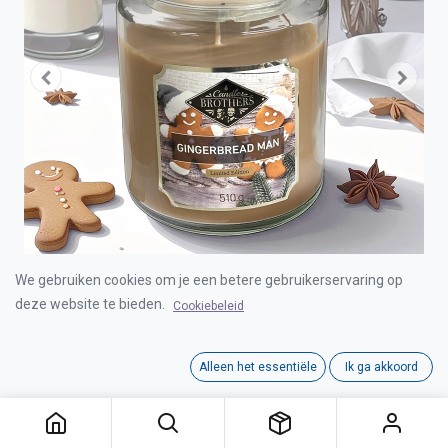
We gebruiken cookies om je een betere gebruikerservaring op
deze website te bieden.
Cookiebeleid
CANDLE BROTHERS GINGERBREAD MAN
SCENTED CANDLE 510g
Alleen het essentiële
Ik ga akkoord
CANDLE BROTHERS GINGERBREAD MAN SCENTED CANDLE 510g
Login for Price