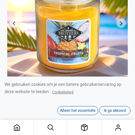
We gebruiken cookies om je een betere gebruikerservaring op
deze website te bieden.
Cookiebeleid
CANDLE BROTHERS TROPICAL FRUITS SCENTED
CANDLE 510g
Alleen het essentiële
Ik ga akkoord
CANDLE BROTHERS TROPICAL FRUITS SCENTED CANDLE 510g
Login for Price