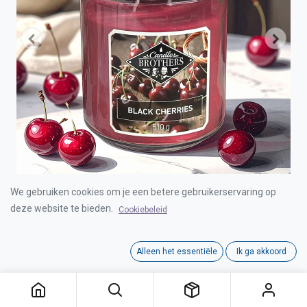
We gebruiken cookies om je een betere gebruikerservaring op
CANDLE BROTHERS BLACK CHERRIES SCENTED
deze website te bieden.
Cookiebeleid
CANDLE 510g
Alleen het essentiële
Ik ga akkoord
Login for Price
CANDLE BROTHERS BLACK CHERRIES SCENTED CANDLE 510g
Category:
CANDLE BROTHERS