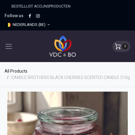
BESTELLIJST ACCIJNSPRO​DUCTEN
Follow us
NEDERLANDS (BE)
0
All Products
CANDLE BROTHERS BLACK CHERRIES SCENTED CANDLE 510g