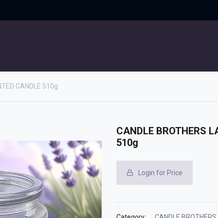
UITGELICHT
CONTACT
TED CANDLE 510g
CANDLE BROTHERS L
510g
Login for Price
Category:
CANDLE BROTHERS