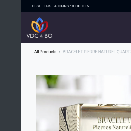
BESTELLIJST ACCIJNSPRO​DUCTEN
HOME
SHOP
OVER ONS
All Products
BRACELET PIERRE NATUREL QUART