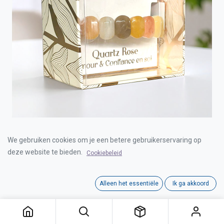
BRACELET PIERRE NATUREL QUARTZ ROSE
We gebruiken cookies om je een betere gebruikerservaring op
deze website te bieden.
Cookiebeleid
Login for Price
Alleen het essentiële
Ik ga akkoord
BRACELET PIERRE NATUREL QUARTZ ROSE
Category:
JUWELEN
Interne referentie:
00336279-4