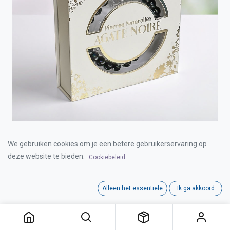
BRACELET PIERRE NATUREL ACIER AGATE NOIRE
We gebruiken cookies om je een betere gebruikerservaring op
deze website te bieden.
Cookiebeleid
Login for Price
Alleen het essentiële
Ik ga akkoord
BRACELET PIERRE NATUREL ACIER AGATE NOIRE
Category:
JUWELEN
Interne referentie:
00332001-7