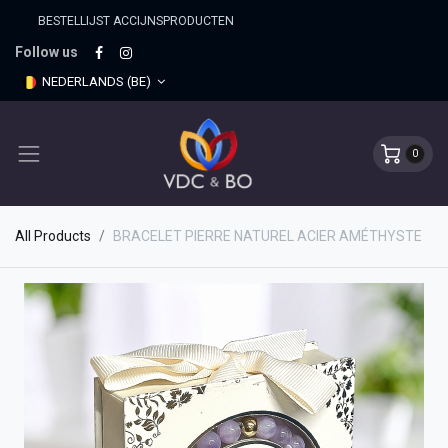
BESTELLIJST ACCIJNSPRO​DUCTEN
Follow us
NEDERLANDS (BE)
0
All Products
BRACELET PIERRE NATUREL ACIER AMÉTHYSTE