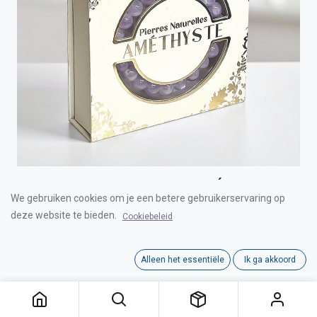
BRACELET PIERRE NATUREL ACIER AMÉTHYSTE
We gebruiken cookies om je een betere gebruikerservaring op
deze website te bieden.
Cookiebeleid
Login for Price
Alleen het essentiële
Ik ga akkoord
BRACELET PIERRE NATUREL ACIER AMÉTHYSTE
Category:
JUWELEN
Interne referentie:
00332001-4