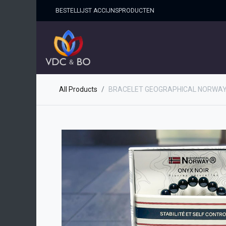
BESTELLIJST ACCIJNSPRO​DUCTEN
HOME
SHOP
OVER ONS
All Products
BRACELET GEOGRAPHICAL NORWAY