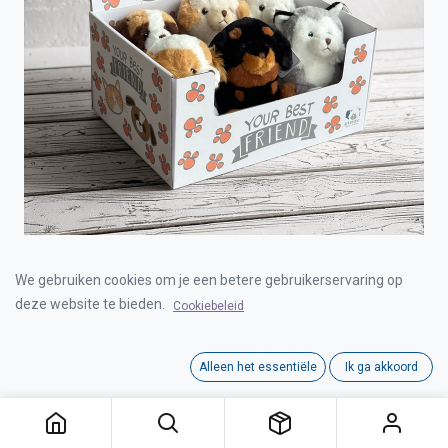
DISPLAY LITTLE DOGS 20CM 6PCS
We gebruiken cookies om je een betere gebruikerservaring op
deze website te bieden.
Cookiebeleid
Login for Price
Alleen het essentiële
Ik ga akkoord
DISPLAY LITTLE DOGS 20CM 6PCS
Category:
ARTESAVI
Tags:
ARTESAVI