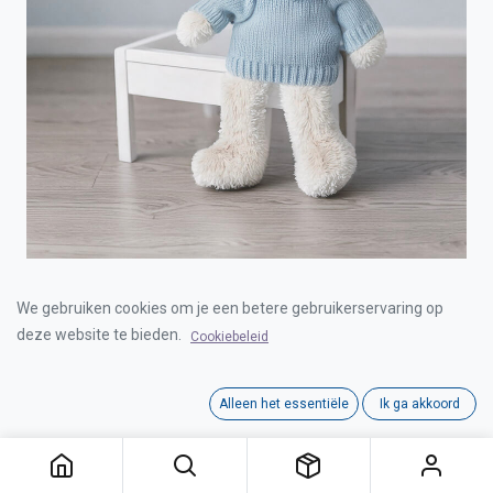
TEDDY BEAR BEIGE WITH SWEATER 28CM
We gebruiken cookies om je een betere gebruikerservaring op
deze website te bieden.
Cookiebeleid
Login for Price
Alleen het essentiële
Ik ga akkoord
TEDDY BEAR BEIGE WITH SWEATER 28CM
Category:
ARTESAVI
,
ARTESAVI
Tags:
ARTESAVI