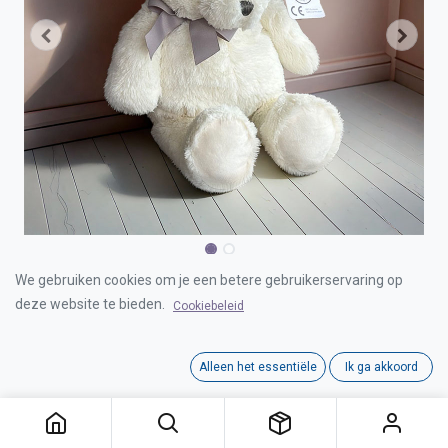
BEAR BEIGE 43CM
We gebruiken cookies om je een betere gebruikerservaring op
deze website te bieden.
Cookiebeleid
Login for Price
Alleen het essentiële
Ik ga akkoord
Category:
ARTESAVI
Tags:
ARTESAVI