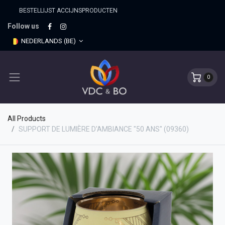
BESTELLIJST ACCIJNSPRO​DUCTEN
Follow us
NEDERLANDS (BE)
0
All Products
SUPPORT DE LUMIÈRE D'AMBIANCE "50 ANS" (09360)