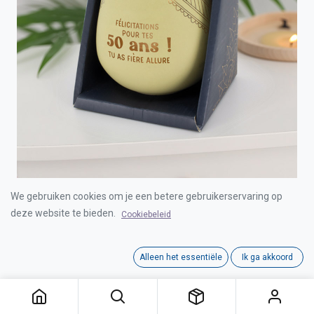
We gebruiken cookies om je een betere gebruikerservaring op
SUPPORT DE LUMIÈRE D'AMBIANCE "50 ANS"
(09360)
deze website te bieden.
Cookiebeleid
Login for Price
Alleen het essentiële
Ik ga akkoord
SUPPORT DE LUMIÈRE D'AMBIANCE "50 ANS" (09360)
Category:
SFEERLICHTHOUDERS