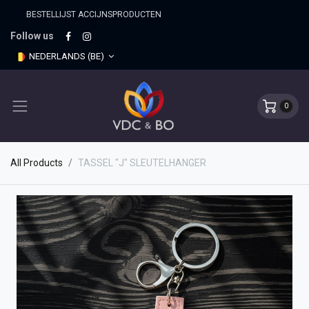
BESTELLIJST ACCIJNSPRO​DUCTEN
Follow us
NEDERLANDS (BE)
0
All Products
TASSEL "J" SLEUTELHANGER