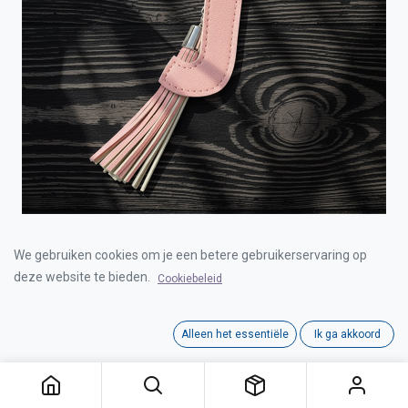
TASSEL "J" SLEUTELHANGER
We gebruiken cookies om je een betere gebruikerservaring op
deze website te bieden.
Cookiebeleid
Login for Price
Alleen het essentiële
Ik ga akkoord
TASSEL "J" SLEUTELHANGER
Category:
SLEUTELHANGERS
Interne referentie:
00122019