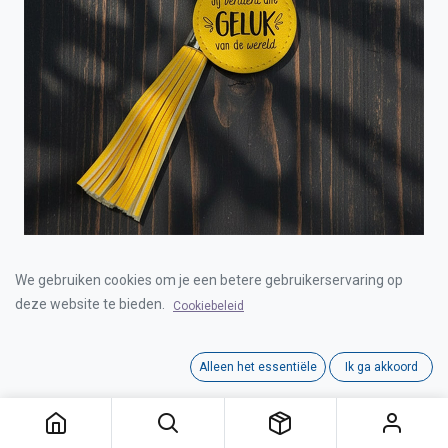
TASSEL GELUK SLEUTELHANGER
We gebruiken cookies om je een betere gebruikerservaring op
deze website te bieden.
Cookiebeleid
Login for Price
Alleen het essentiële
Ik ga akkoord
TASSEL GELUK SLEUTELHANGER
Category:
SLEUTELHANGERS
Interne referentie:
00122012