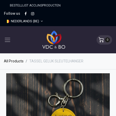
BESTELLIJST ACCIJNSPRO​DUCTEN
Follow us
NEDERLANDS (BE)
0
All Products
TASSEL GELUK SLEUTELHANGER