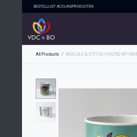
BESTELLIJST ACCIJNSPRO​DUCTEN
HOME
SHOP
OVER ONS
All Products
MUG LILO & STITCH (YOU'RE MY FAV