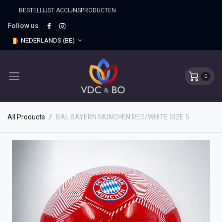
BESTELLIJST ACCIJNSPRO​DUCTEN
Follow us
NEDERLANDS (BE)
0
All Products
BAL BAYERN MUNCHEN RED/WHITE SIZE 5