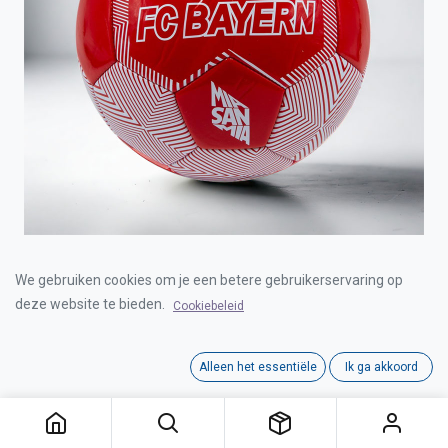
BAL BAYERN MUNCHEN RED/WHITE SIZE 5
We gebruiken cookies om je een betere gebruikerservaring op
deze website te bieden.
Cookiebeleid
Login for Price
Alleen het essentiële
Ik ga akkoord
BAL BAYERN MUNCHEN RED/WHITE SIZE 5
Category:
BALLEN
,
BALLS
Interne referentie:
00035072