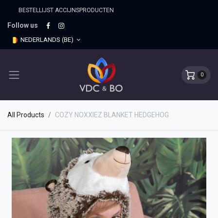
BESTELLIJST ACCIJNSPRO​DUCTEN
Follow us
NEDERLANDS (BE)
0
All Products
COZY NOXXIEZ BLANKET HEDGEHOG