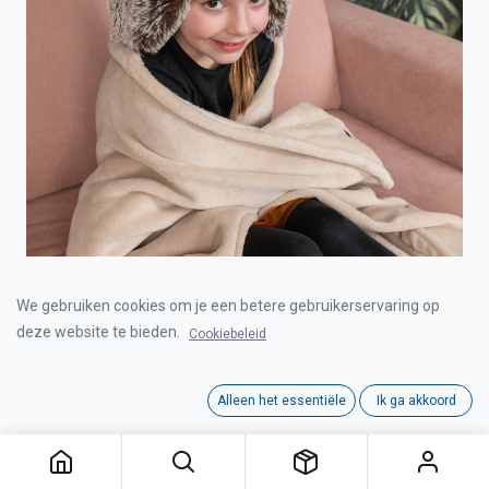
COZY NOXXIEZ BLANKET HEDGEHOG
We gebruiken cookies om je een betere gebruikerservaring op
deze website te bieden.
Cookiebeleid
Login for Price
Alleen het essentiële
Ik ga akkoord
COZY NOXXIEZ BLANKET HEDGEHOG
Category:
HOODIES
Interne referentie:
00030330