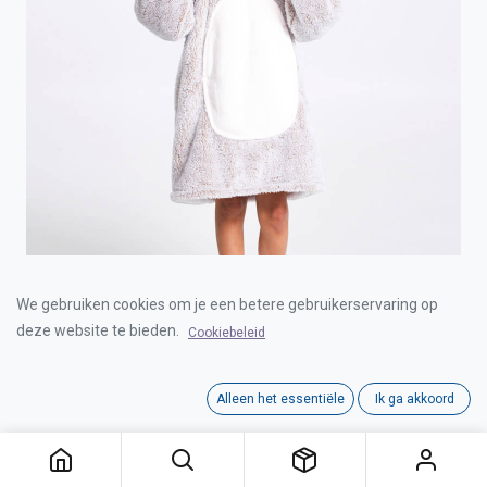
COZY NOXXIEZ CUDDLE HOODIE BUNNY MEDIUM
We gebruiken cookies om je een betere gebruikerservaring op
deze website te bieden.
Cookiebeleid
Login for Price
Alleen het essentiële
Ik ga akkoord
COZY NOXXIEZ CUDDLE HOODIE BUNNY MEDIUM
Category:
HOODIES
Interne referentie:
00030314