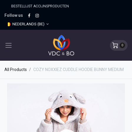
BESTELLIJST ACCIJNSPRO​DUCTEN
Follow us
NEDERLANDS (BE)
0
All Products
COZY NOXXIEZ CUDDLE HOODIE BUNNY MEDIUM