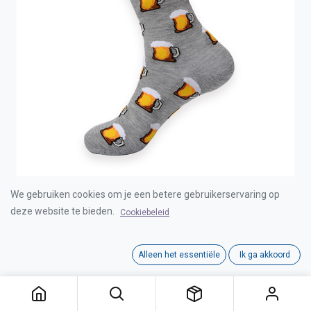
We gebruiken cookies om je een betere gebruikerservaring op
COZY NOXXIEZ SOXXIEZ PINT OF BEERS GREY
38-45 6pcs
deze website te bieden.
Cookiebeleid
Login for Price
Alleen het essentiële
Ik ga akkoord
COZY NOXXIEZ SOXXIEZ PINT OF BEERS GREY 38-45 6pcs
Category:
KOUSEN