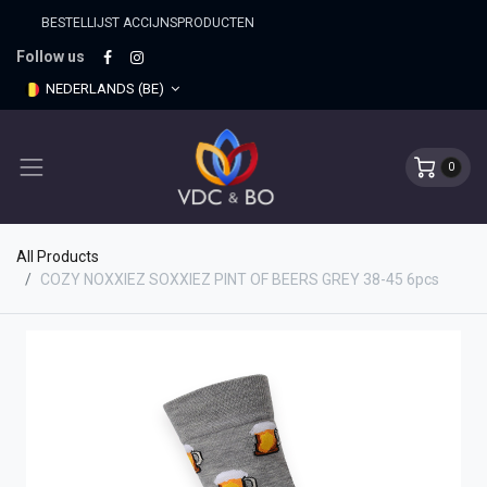
BESTELLIJST ACCIJNSPRO​DUCTEN
Follow us
NEDERLANDS (BE)
0
All Products
COZY NOXXIEZ SOXXIEZ PINT OF BEERS GREY 38-45 6pcs