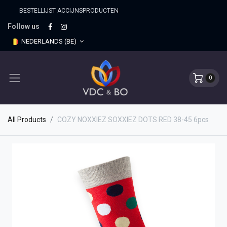
BESTELLIJST ACCIJNSPRO​DUCTEN
Follow us
NEDERLANDS (BE)
0
All Products
COZY NOXXIEZ SOXXIEZ DOTS RED 38-45 6pcs