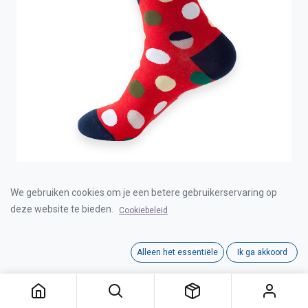
COZY NOXXIEZ SOXXIEZ DOTS RED 38-45 6pcs
We gebruiken cookies om je een betere gebruikerservaring op
deze website te bieden.
Cookiebeleid
Login for Price
Alleen het essentiële
Ik ga akkoord
COZY NOXXIEZ SOXXIEZ DOTS RED 38-45 6pcs
Category:
KOUSEN
Interne referentie:
00030222