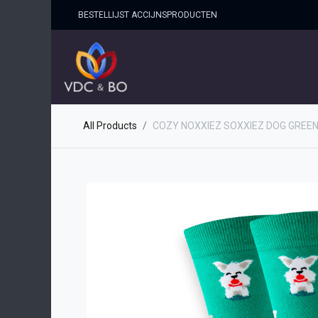
BESTELLIJST ACCIJNSPRO​DUCTEN
HOME
SHOP
OVER ONS
All Products
COZY NOXXIEZ SOXXIEZ DOG GREEN 