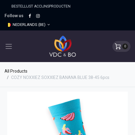
BESTELLIJST ACCIJNSPRO​DUCTEN
Follow us
NEDERLANDS (BE)
0
All Products
COZY NOXXIEZ SOXXIEZ BANANA BLUE 38-45 6pcs