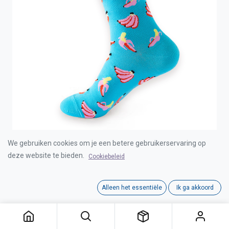
We gebruiken cookies om je een betere gebruikerservaring op
COZY NOXXIEZ SOXXIEZ BANANA BLUE 38-45
6pcs
deze website te bieden.
Cookiebeleid
Login for Price
Alleen het essentiële
Ik ga akkoord
COZY NOXXIEZ SOXXIEZ BANANA BLUE 38-45 6pcs
Category:
KOUSEN