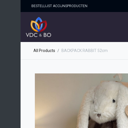
BESTELLIJST ACCIJNSPRO​DUCTEN
HOME
SHOP
OVER ONS
All Products
BACKPACK RABBIT 52cm