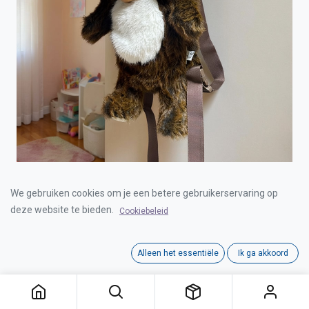
BACKPACK ST. BERNARD DOG 42cm
We gebruiken cookies om je een betere gebruikerservaring op
deze website te bieden.
Cookiebeleid
Login for Price
Alleen het essentiële
Ik ga akkoord
BACKPACK ST. BERNARD DOG 42cm
Category:
CUTE
,
RUGZAKKEN
,
RUGZAKKEN
,
BACKPACKS
Interne referentie:
00021904