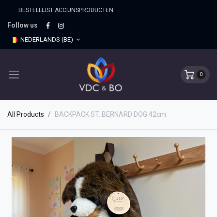
BESTELLIJST ACCIJNSPRO​DUCTEN
Follow us
NEDERLANDS (BE)
0
All Products
BACKPACK ST. BERNARD DOG 42cm