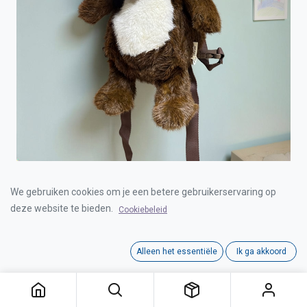
BACKPACK BEAR 42cm
We gebruiken cookies om je een betere gebruikerservaring op
deze website te bieden.
Cookiebeleid
Login for Price
Alleen het essentiële
Ik ga akkoord
BACKPACK BEAR 42cm
Category:
CUTE
,
RUGZAKKEN
,
RUGZAKKEN
Interne referentie:
00021903