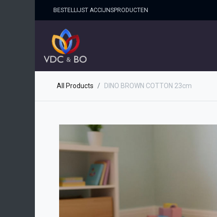
BESTELLIJST ACCIJNSPRO​DUCTEN
HOME
SHOP
OVER ONS
All Products
DINO BROWN COTTON 23cm