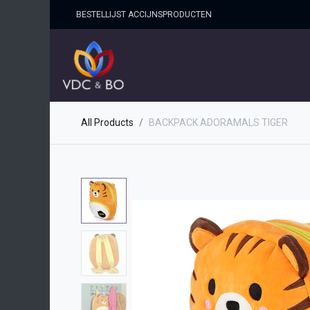
BESTELLIJST ACCIJNSPRO​DUCTEN
HOME
SHOP
OVER ONS
All Products
BACKPACK ADORAMALS TIGER