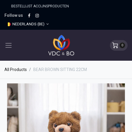
BESTELLIJST ACCIJNSPRO​DUCTEN
Follow us
NEDERLANDS (BE)
0
All Products
BEAR BROWN SITTING 22CM