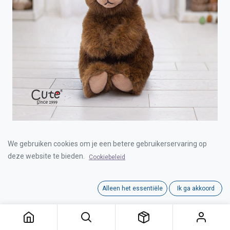
BEAR BROWN SITTING 22CM
We gebruiken cookies om je een betere gebruikerservaring op
deze website te bieden.
Cookiebeleid
Login for Price
Alleen het essentiële
Ik ga akkoord
BEAR BROWN SITTING 22CM
Category:
CUTE
Interne referentie:
00020756